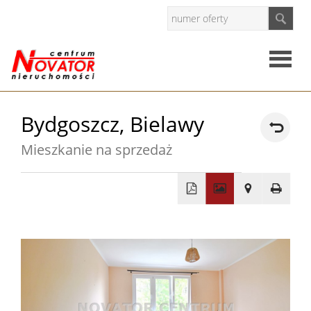
Strona
Bydgoszcz,
Bielawy
główna
Mieszkanie na sprzedaż
O
firmie
Oferty
+
−
Mieszkan
Domy