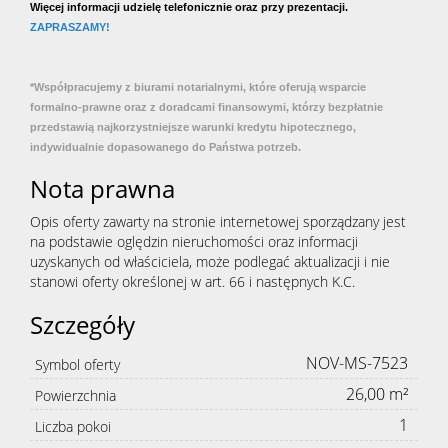
Więcej informacji udzielę telefonicznie oraz przy prezentacji.
ZAPRASZAMY!
*Współpracujemy z biurami notarialnymi, które oferują wsparcie
formalno-prawne oraz z doradcami finansowymi, którzy bezpłatnie
przedstawią najkorzystniejsze warunki kredytu hipotecznego,
indywidualnie dopasowanego do Państwa potrzeb.
Nota prawna
Opis oferty zawarty na stronie internetowej sporządzany jest
na podstawie oględzin nieruchomości oraz informacji
uzyskanych od właściciela, może podlegać aktualizacji i nie
stanowi oferty określonej w art. 66 i następnych K.C.
Szczegóły
NOV-MS-7523
Symbol oferty
26,00 m²
Powierzchnia
1
Liczba pokoi