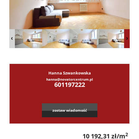
Dzialki
Lokale
Hale
Hanna Szwankowska
hanna@novatorcentrum.pl
Leaflet
|
©
OpenStreetMap
contributors
Obiekty
601197222
Kontak
zostaw wiadomość
2
10 192,31 zł/m