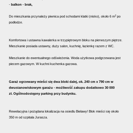
-
balkon - brak,
2
Do mieszkania przynależy piwnica pod schodami klatki (nisko), około 6 m
po
podłodze.
Komfortowa i ustawna kawalerka w trzypiętrowym bloku na pierwszym piętrze.
Mieszkanie posiada ustawny, duży salon, kuchnię, łazienkę razem z WC.
Mieszkanie do ewentualnego odświeżenia. Woda użytkowa podgrzewana jest
piecem gazowym. W kuchni kuchenka gazowa.
Garaż ogrzewany mieści się dwa bloki dalej, ok. 240 cm x 790 cm w
dwustanowiskowym garażu - możliwość zakupu dodatkowo 30 000
zł.
Ogólnodostępny parking przy budynku.
Rewelacyjna i pożądana lokalizacja na osiedlu Bielawy! Blok mieści się około
350 m od szpitala Jurasza.