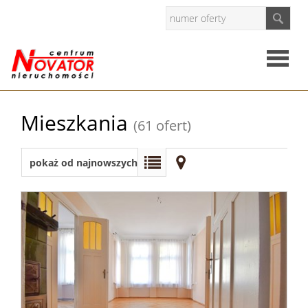
Strona
Mieszkania
(61 ofert)
główna
O
pokaż od najnowszych
firmie
Oferty
Mieszkan
Domy