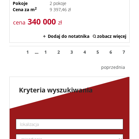
Pokoje
2 pokoje
2
Cena za m
9 397,46 zł
340 000
cena
zł
Dodaj do notatnika
zobacz więcej
1
...
1
2
3
4
5
6
7
poprzednia
Kryteria wyszukiwania