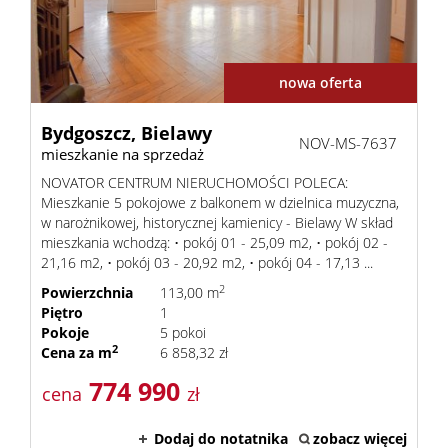
Dzialki
nowa oferta
Lokale
Bydgoszcz,
Bielawy
NOV-MS-7637
mieszkanie na sprzedaż
NOVATOR CENTRUM NIERUCHOMOŚCI POLECA:
Hale
Mieszkanie 5 pokojowe z balkonem w dzielnica muzyczna,
w narożnikowej, historycznej kamienicy - Bielawy W skład
mieszkania wchodzą: • pokój 01 - 25,09 m2, • pokój 02 -
21,16 m2, • pokój 03 - 20,92 m2, • pokój 04 - 17,13 ...
Obiekty
2
Powierzchnia
113,00 m
Piętro
1
Pokoje
5 pokoi
Kontak
2
Cena za m
6 858,32 zł
774 990
cena
zł
Dodaj do notatnika
zobacz więcej