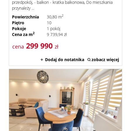
przedpokój, - balkon - kratka balkonowa, Do mieszkania
przynależy ...
2
Powierzchnia
30,80 m
Piętro
10
Pokoje
1 pokój
2
Cena za m
9 739,94 zł
299 990
cena
zł
Dodaj do notatnika
zobacz więcej