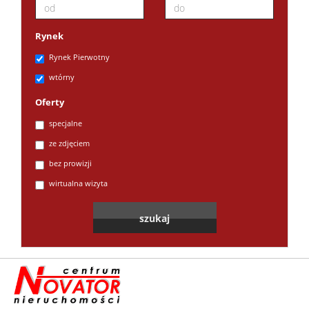
Rynek
Rynek Pierwotny
wtórny
Oferty
specjalne
ze zdjęciem
bez prowizji
wirtualna wizyta