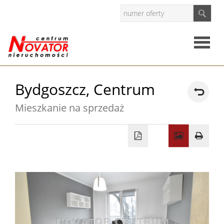
Strona
Bydgoszcz,
Centrum
główna
Mieszkanie na sprzedaż
O
firmie
Oferty
Mieszkan
Domy