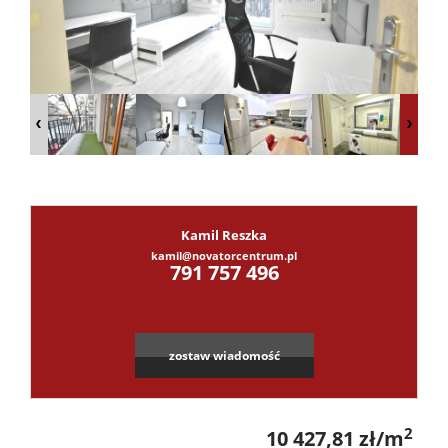
Dzialki
Lokale
Hale
Kamil Reszka
kamil@novatorcentrum.pl
Obiekty
791 757 496
Kontak
zostaw wiadomość
2
10 427,81 zł/m