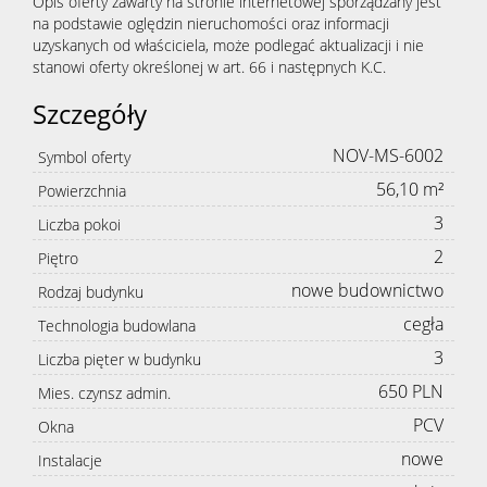
Opis oferty zawarty na stronie internetowej sporządzany jest
na podstawie oględzin nieruchomości oraz informacji
uzyskanych od właściciela, może podlegać aktualizacji i nie
stanowi oferty określonej w art. 66 i następnych K.C.
Szczegóły
NOV-MS-6002
Symbol oferty
56,10 m²
Powierzchnia
3
Liczba pokoi
2
Piętro
nowe budownictwo
Rodzaj budynku
cegła
Technologia budowlana
3
Liczba pięter w budynku
650 PLN
Mies. czynsz admin.
PCV
Okna
nowe
Instalacje