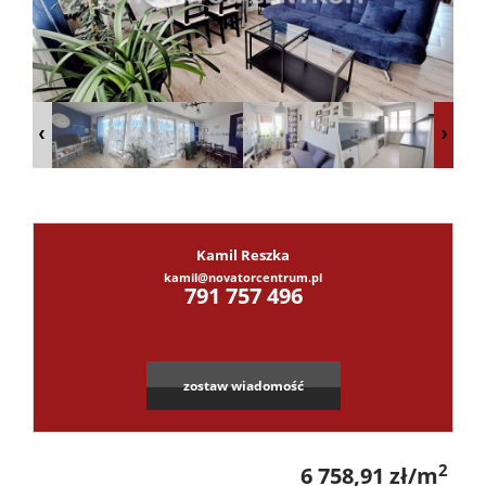
Dzialki
Lokale
Hale
Kamil Reszka
kamil@novatorcentrum.pl
Leaflet
|
©
OpenStreetMap
contributors
Obiekty
791 757 496
Kontak
zostaw wiadomość
2
6 758,91 zł/m