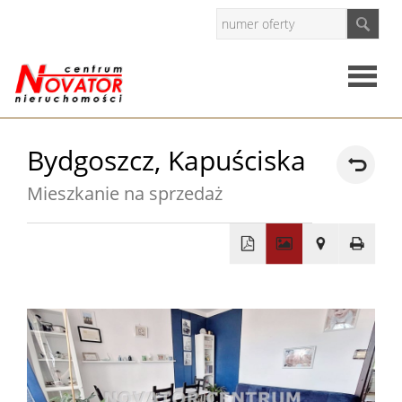
Strona
Bydgoszcz,
Kapuściska
główna
Mieszkanie na sprzedaż
O
firmie
Oferty
+
−
Mieszkan
Domy