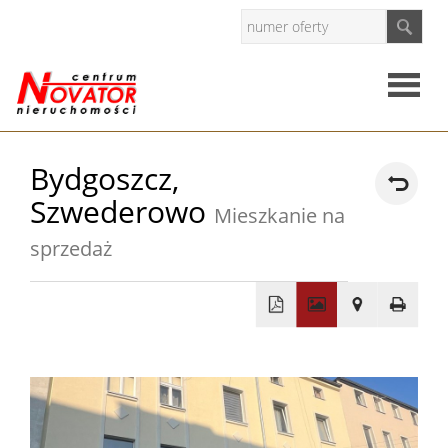
Strona
Bydgoszcz,
Szwederowo
główna
Mieszkanie na
O
sprzedaż
firmie
Oferty
+
Mieszkan
−
Domy