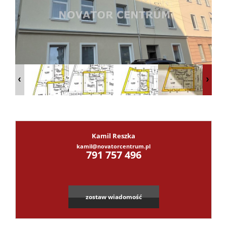
Dzialki
Lokale
Hale
Obiekty
Kamil Reszka
kamil@novatorcentrum.pl
Leaflet
|
©
OpenStreetMap
contributors
791 757 496
Kontak
zostaw wiadomość